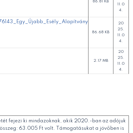
86.81 KB
11.0
4.
6143_Egy_Újabb_Esély_Alapítvány
20
25.
86.68 KB
11.0
4.
20
25.
2.17 MB
11.0
4.
tét fejezi ki mindazoknak, akik 2020.-ban az adójuk
 összeg: 63.005 Ft volt. Támogatásukat a jövőben is