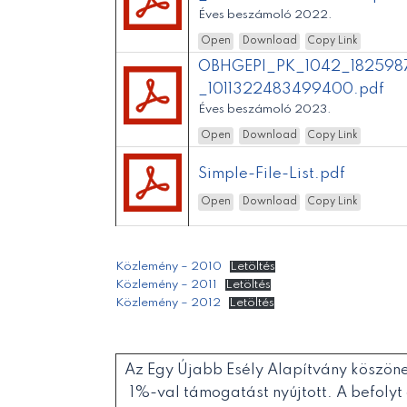
Éves beszámoló 2022.
Open
Download
Copy Link
OBHGEPI_PK_1042_1825987
_1011322483499400.pdf
Éves beszámoló 2023.
Open
Download
Copy Link
Simple-File-List.pdf
Open
Download
Copy Link
Közlemény – 2010
Letöltés
Közlemény – 2011
Letöltés
Közlemény – 2012
Letöltés
Az Egy Újabb Esély Alapítvány köszöne
1%-val támogatást nyújtott. A befolyt