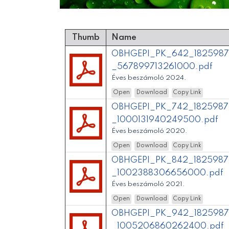
Thumb
Name
OBHGEPI_PK_642_18259876
_567899713261000.pdf
Éves beszámoló 2024.
Open
Download
Copy Link
OBHGEPI_PK_742_18259876
_1000131940249500.pdf
Éves beszámoló 2020.
Open
Download
Copy Link
OBHGEPI_PK_842_18259876
_1002388306656000.pdf
Éves beszámoló 2021.
Open
Download
Copy Link
OBHGEPI_PK_942_18259876
_1005206860262400.pdf