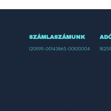
SZÁMLASZÁMUNK
AD
12011911-00143865-00100004
1825
Proudly powered by WordPress
|
Theme:
S