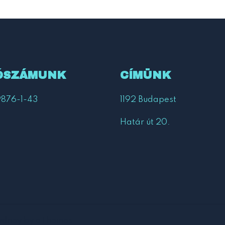
ÓSZÁMUNK
CÍMÜNK
9876-1-43
1192 Budapest
Határ
út
20.
ydney
by aThemes.